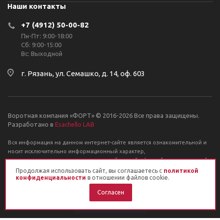
Наши контакты
+7 (4912) 50-00-82
Пн-Пт: 9:00-18:00
Сб: 9:00-15:00
Вс: Выходной
г. Рязань, ул. Семашко, д. 14, оф. 603
Воротная компания «ФОРТ» © 2016-2026 Все права защищены.
Разработано в
Esachello LAB
Вся информация на данном интернет-сайте является ознакомительной и
носит исключительно информационный характер,
и ни при каких условиях не является публичной офертой, определяемой
положениями Статьи 437 Гражданского кодекса РФ.
Продолжая использовать сайт, вы соглашаетесь с
политикой
конфиденциальности
в отношении файлов cookie.
Согласен