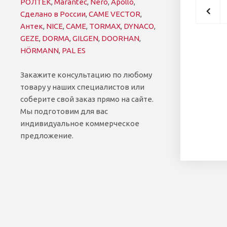
РОЛТЕК
,
Marantec
,
Nero
,
Apollo
,
Сделано в России
,
CAME VECTOR
,
Антек
,
NICE
,
CAME
,
TORMAX
,
DYNACO
,
GEZE
,
DORMA
,
GILGEN
,
DOORHAN
,
HÖRMANN
,
PAL ES
Закажите консультацию по любому
товару у наших специалистов или
соберите свой заказ прямо на сайте.
Мы подготовим для вас
индивидуальное коммерческое
предложение.