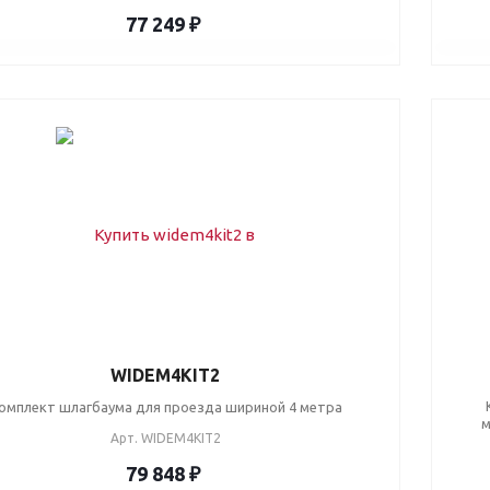
77 249 ₽
WIDEM4KIT2
омплект шлагбаума для проезда шириной 4 метра
м
Арт.
WIDEM4KIT2
79 848 ₽