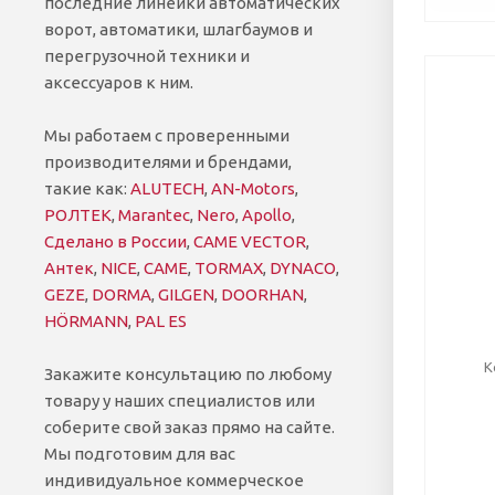
последние линейки автоматических
ворот, автоматики, шлагбаумов и
перегрузочной техники и
аксессуаров к ним.
Мы работаем с проверенными
производителями и брендами,
такие как:
ALUTECH
,
AN-Motors
,
РОЛТЕК
,
Marantec
,
Nero
,
Apollo
,
Сделано в России
,
CAME VECTOR
,
Антек
,
NICE
,
CAME
,
TORMAX
,
DYNACO
,
GEZE
,
DORMA
,
GILGEN
,
DOORHAN
,
HÖRMANN
,
PAL ES
К
Закажите консультацию по любому
товару у наших специалистов или
соберите свой заказ прямо на сайте.
Мы подготовим для вас
индивидуальное коммерческое