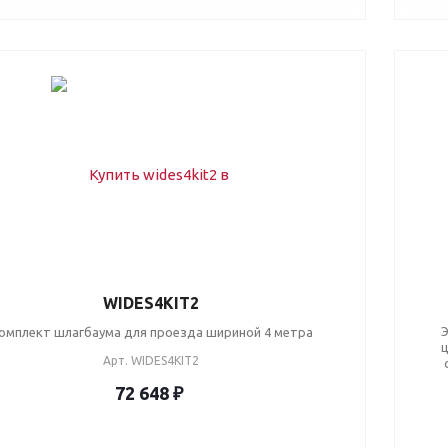
WIDES4KIT2
Э
омплект шлагбаума для проезда шириной 4 метра
ц
Арт.
WIDES4KIT2
72 648 ₽