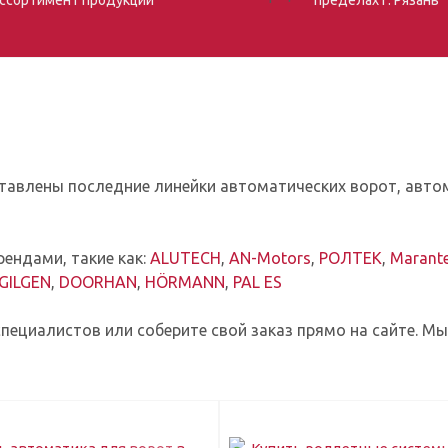
авлены последние линейки автоматических ворот, автом
ендами, такие как:
ALUTECH
,
AN-Motors
,
РОЛТЕК
,
Marant
GILGEN
,
DOORHAN
,
HÖRMANN
,
PAL ES
пециалистов или соберите свой заказ прямо на сайте. М