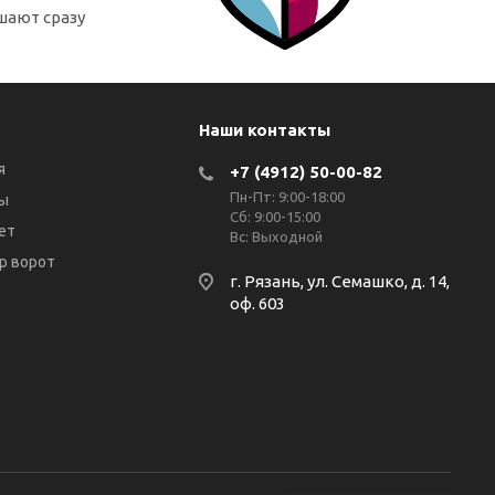
шают сразу
Наши контакты
я
+7 (4912) 50-00-82
Пн-Пт: 9:00-18:00
ы
Сб: 9:00-15:00
ет
Вс: Выходной
р ворот
г. Рязань, ул. Семашко, д. 14,
оф. 603