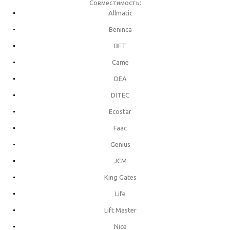
Совместимость:
Allmatic
Beninca
BFT
Came
DEA
DITEC
Ecostar
Faac
Genius
JCM
King Gates
Life
Lift Master
Nice