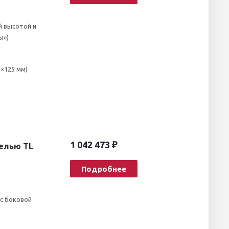
й высотой и
ы»)
2×125 мм)
1 042 473 ₽
елью TL
Подробнее
с боковой