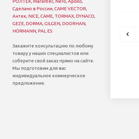
РОЛТЕК
,
Marantec
,
Nero
,
Apollo
,
Сделано в России
,
CAME VECTOR
,
Антек
,
NICE
,
CAME
,
TORMAX
,
DYNACO
,
GEZE
,
DORMA
,
GILGEN
,
DOORHAN
,
HÖRMANN
,
PAL ES
Закажите консультацию по любому
товару у наших специалистов или
соберите свой заказ прямо на сайте.
Мы подготовим для вас
индивидуальное коммерческое
предложение.