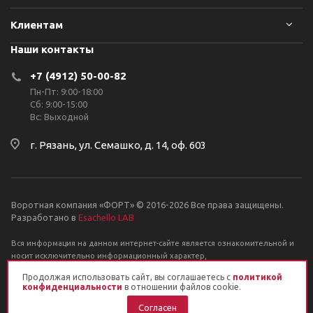
Клиентам
Наши контакты
+7 (4912) 50-00-82
Пн-Пт: 9:00-18:00
Сб: 9:00-15:00
Вс: Выходной
г. Рязань, ул. Семашко, д. 14, оф. 603
Воротная компания «ФОРТ» © 2016-2026 Все права защищены.
Разработано в
Esachello LAB
Вся информация на данном интернет-сайте является ознакомительной и
носит исключительно информационный характер,
и ни при каких условиях не является публичной офертой, определяемой
Продолжая использовать сайт, вы соглашаетесь с
политикой
положениями Статьи 437 Гражданского кодекса РФ.
конфиденциальности
в отношении файлов cookie.
Согласен