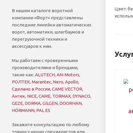
Цвет: б
В нашем каталоге воротной
использ
компании «Форт» представлены
последние линейки автоматических
ворот, автоматики, шлагбаумов и
перегрузочной техники и
аксессуаров к ним.
Услу
Мы работаем с проверенными
производителями и брендами,
такие как:
ALUTECH
,
AN-Motors
,
РОЛТЕК
,
Marantec
,
Nero
,
Apollo
,
Сделано в России
,
CAME VECTOR
,
Антек
,
NICE
,
CAME
,
TORMAX
,
DYNACO
,
GEZE
,
DORMA
,
GILGEN
,
DOORHAN
,
HÖRMANN
,
PAL ES
Закажите консультацию по любому
товару у наших специалистов или