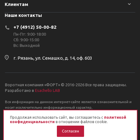
Клиентам
Наши контакты
+7 (4912) 50-00-82
Пн-Пт: 9:00-18:00
Сб: 9:00-15:00
Вс: Выходной
г. Рязань, ул. Семашко, д. 14, оф. 603
Воротная компания «ФОРТ» © 2016-2026 Все права защищены.
Разработано в
Esachello LAB
Вся информация на данном интернет-сайте является ознакомительной и
носит исключительно информационный характер,
и ни при каких условиях не является публичной офертой, определяемой
Продолжая использовать сайт, вы соглашаетесь с
политикой
положениями Статьи 437 Гражданского кодекса РФ.
конфиденциальности
в отношении файлов cookie.
Согласен