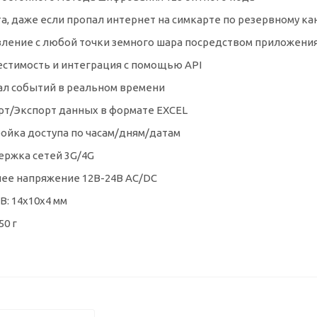
а, даже если пропал интернет на симкарте по резервному кан
ление с любой точки земного шара посредством приложения,
стимость и интеграция с помощью API
л событий в реальном времени
т/Экспорт данных в формате EXCEL
ойка доступа по часам/дням/датам
ржка сетей 3G/4G
ее напряжение 12В-24В AC/DC
: 14x10x4 мм
50 г