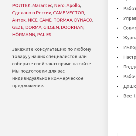
РОЛТЕК
,
Marantec
,
Nero
,
Apollo
,
Работ
Сделано в России
,
CAME VECTOR
,
Управ
Антек
,
NICE
,
CAME
,
TORMAX
,
DYNACO
,
GEZE
,
DORMA
,
GILGEN
,
DOORHAN
,
Совме
HÖRMANN
,
PAL ES
Журна
Импор
Закажите консультацию по любому
товару у наших специалистов или
Настр
соберите свой заказ прямо на сайте.
Подде
Мы подготовим для вас
Рабоч
индивидуальное коммерческое
предложение.
ДxШxВ
Вес: 1