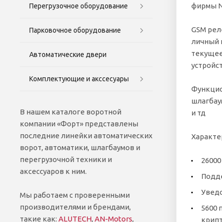
фирмы 
Перегрузочное оборудование
GSM рел
Парковочное оборудование
личный 
текущее
Автоматические двери
устройс
Комплектующие и акссесуары
Функцио
шлагбау
В нашем каталоге воротной
и тд
компании «Форт» представлены
последние линейки автоматических
Характе
ворот, автоматики, шлагбаумов и
перегрузочной техники и
26000
аксессуаров к ним.
Подде
Уведо
Мы работаем с проверенными
производителями и брендами,
5600 
такие как:
ALUTECH
,
AN-Motors
,
крипт