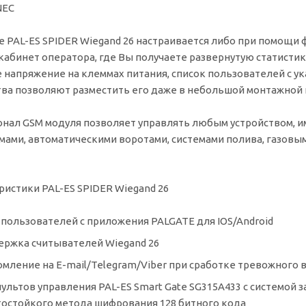
NEC
е PAL-ES SPIDER Wiegand 26 настраивается либо при помощи
кабинет оператора, где Вы получаете развернутую статистику
 напряжение на клеммах питания, список пользователей с у
тва позволяют разместить его даже в небольшой монтажной
нал GSM модуля позволяет управлять любым устройством, 
мами, автоматическими воротами, системами полива, газовы
ристики PAL-ES SPIDER Wiegand 26
 пользователей с приложения PALGATE для IOS/Android
ржка считывателей Wiegand 26
мление на E-mail/Telegram/Viber при сработке тревожного 
пультов управления PAL-ES Smart Gate SG315A433 с системой
остойкого метода шифрования 128 битного кода