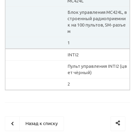
MC424L
Блок управления MC424L, в
строенный радиоприемни
к на 100 пультов, SM-разъе
м
1
INTI2
Пульт управления INTI2 (цв
ет чёрный)
2
Назад к списку