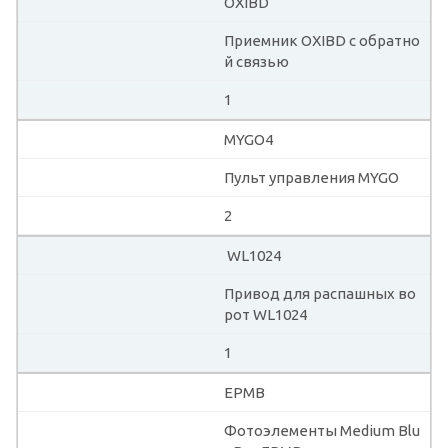
OXIBD
Приемник OXIBD с обратно
й связью
1
MYGO4
Пульт управления MYGO
2
WL1024
Привод для распашных во
рот WL1024
1
EPMB
Фотоэлементы Medium Blu