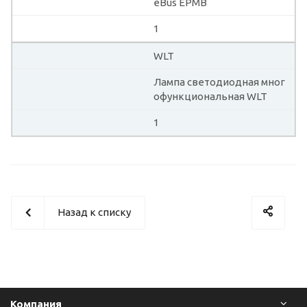
eBus EPMB
1
WLT
Лампа светодиодная мног
офункциональная WLT
1
Назад к списку
Компания