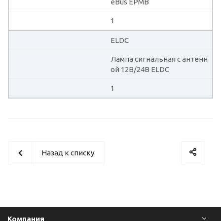
eBus EPMB
1
ELDC
Лампа сигнальная с антенн
ой 12В/24В ELDC
1
Назад к списку
Компания